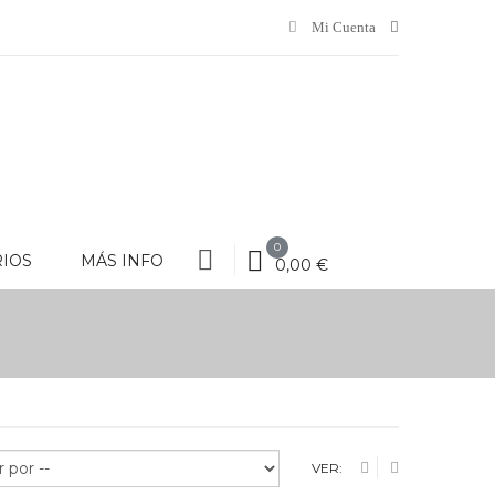
Mi Cuenta
0
RIOS
MÁS INFO
0,00 €
VARIOS
MÁS INFO
VER: