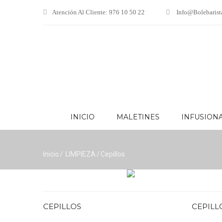
Atención Al Cliente: 976 10 50 22
Info@bolebarist
INICIO
MALETINES
INFUSION
INICIO
MALETINES
I
Inicio
LIMPIEZA
Cepillos
CEPILLOS
CEPILL