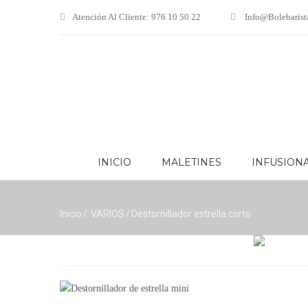
Atención Al Cliente: 976 10 50 22
Info@bolebarist
INICIO
MALETINES
INFUSION
INICIO
MALETINES
I
Inicio
VARIOS
Destornillador estrella corto